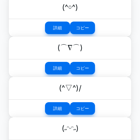
(^￮^)
詳細
コピー
(⌒∇⌒)
詳細
コピー
(^▽^)/
詳細
コピー
(˶ᵔᵕᵔ˶)