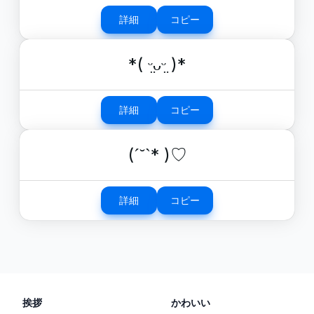
詳細
コピー
*( ᵕ̤ᴗᵕ̤ )*
詳細
コピー
(ˊ˘ˋ* )♡
詳細
コピー
挨拶
かわいい