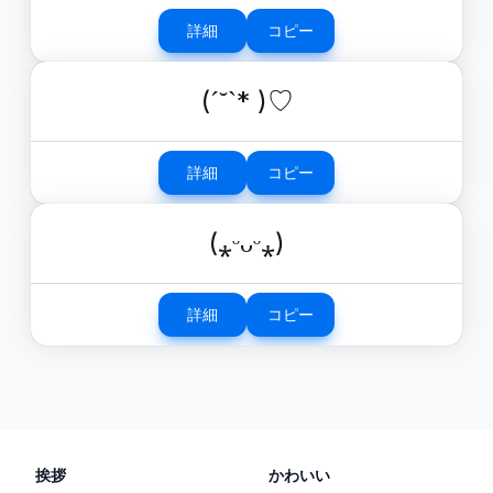
詳細
コピー
(ˊ˘ˋ* )♡
詳細
コピー
(⁎ᵕᴗᵕ⁎)
詳細
コピー
挨拶
かわいい