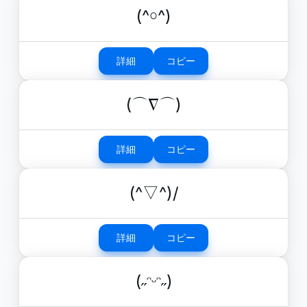
(^￮^)
詳細
コピー
(⌒∇⌒)
詳細
コピー
(^▽^)/
詳細
コピー
(˶ᵔᵕᵔ˶)