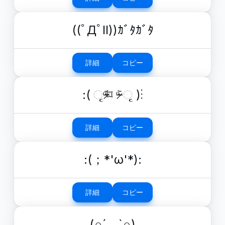
((ﾟДﾟll))ｶﾞﾀｶﾞﾀ
詳細
コピー
:( ૃᵒ̴̶̷᷄⌑ ᵒ̴̶̷᷅ ૃ )⁝
詳細
コピー
:(；*'ω'*):
詳細
コピー
(∩´﹏`∩)