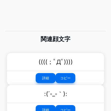
関連顔文字
((((；ﾟДﾟ))))
詳細
コピー
:(´◦_◦｀):
詳細
コピー