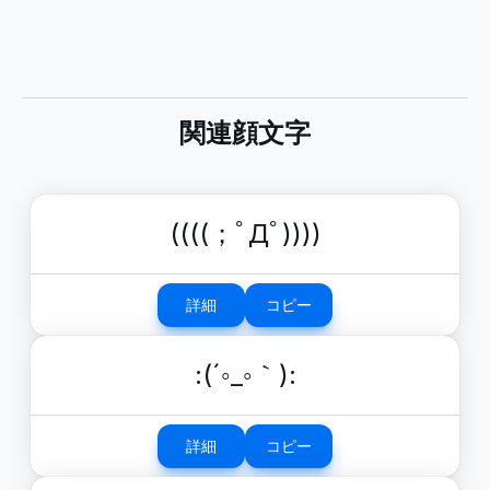
関連顔文字
((((；ﾟДﾟ))))
詳細
コピー
:(´◦_◦｀):
詳細
コピー