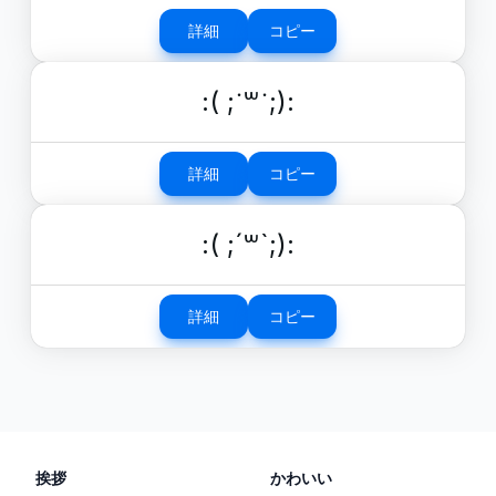
詳細
コピー
:( ;˙꒳˙;):
詳細
コピー
:( ;´꒳`;):
詳細
コピー
挨拶
かわいい