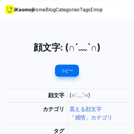
iKaomoji
Home
Blog
Categories
Tags
Emoji
顔文字:
(∩´﹏`∩)
コピー
顔文字
(∩´﹏`∩)
カテゴリ
震える顔文字
「感情」カテゴリ
タグ