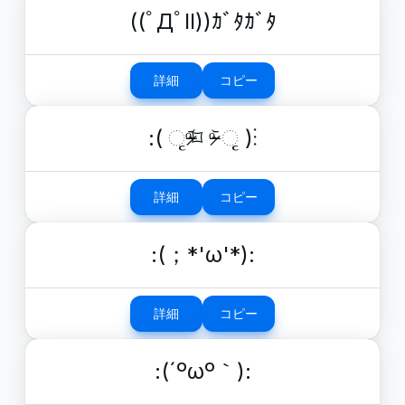
((ﾟДﾟll))ｶﾞﾀｶﾞﾀ
詳細
コピー
:( ૃᵒ̴̶̷᷄⌑ ᵒ̴̶̷᷅ ૃ )⁝
詳細
コピー
:(；*'ω'*):
詳細
コピー
:(´ºωº｀):