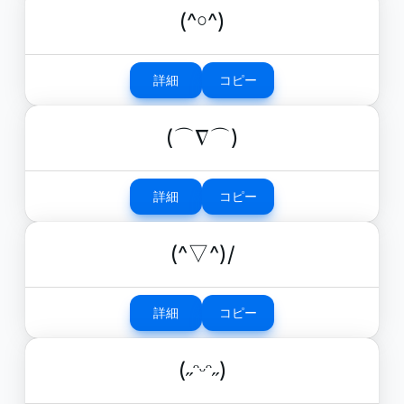
(^￮^)
詳細
コピー
(⌒∇⌒)
詳細
コピー
(^▽^)/
詳細
コピー
(˶ᵔᵕᵔ˶)