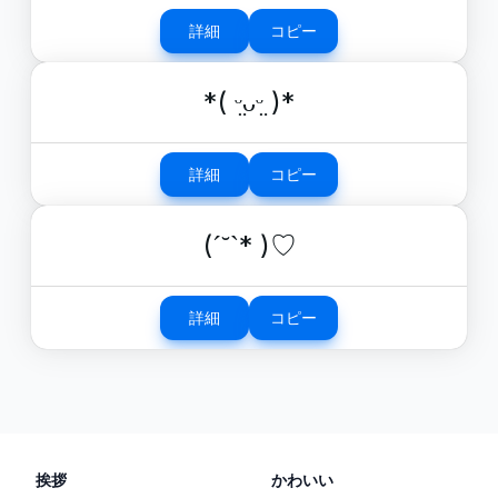
詳細
コピー
*( ᵕ̤ᴗᵕ̤ )*
詳細
コピー
(ˊ˘ˋ* )♡
詳細
コピー
挨拶
かわいい