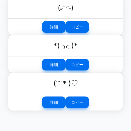
(˶ᵔᵕᵔ˶)
詳細
コピー
*( ᵕ̤ᴗᵕ̤ )*
詳細
コピー
(ˊ˘ˋ* )♡
詳細
コピー