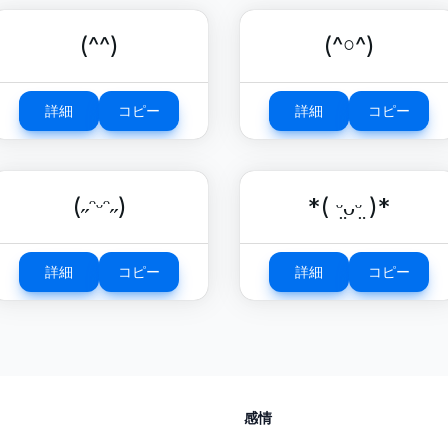
(^^)
(^￮^)
詳細
コピー
詳細
コピー
(˶ᵔᵕᵔ˶)
*( ᵕ̤ᴗᵕ̤ )*
詳細
コピー
詳細
コピー
感情