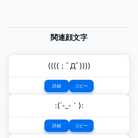
関連顔文字
((((；ﾟДﾟ))))
詳細
コピー
:(´◦_◦｀):
詳細
コピー