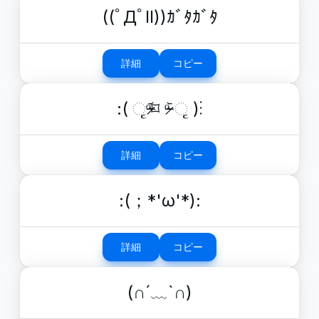
((ﾟДﾟll))ｶﾞﾀｶﾞﾀ
詳細
コピー
:( ૃᵒ̴̶̷᷄⌑ ᵒ̴̶̷᷅ ૃ )⁝
詳細
コピー
:(；*'ω'*):
詳細
コピー
(∩´﹏`∩)