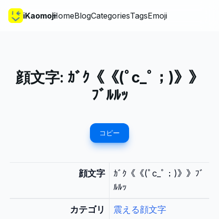
iKaomoji
Home
Blog
Categories
Tags
Emoji
顔文字:
ｶﾞｸ《《(ﾟc_ﾟ；)》》
ﾌﾞﾙﾙｯ
コピー
顔文字
ｶﾞｸ《《(ﾟc_ﾟ；)》》ﾌﾞ
ﾙﾙｯ
カテゴリ
震える顔文字