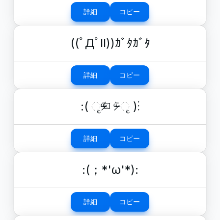
詳細
コピー
((ﾟДﾟll))ｶﾞﾀｶﾞﾀ
詳細
コピー
:( ૃᵒ̴̶̷᷄⌑ ᵒ̴̶̷᷅ ૃ )⁝
詳細
コピー
:(；*'ω'*):
詳細
コピー