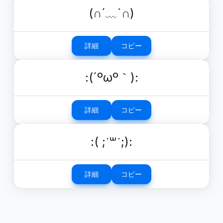
(∩´﹏`∩)
詳細
コピー
:(´ºωº｀):
詳細
コピー
:( ;˙꒳˙;):
詳細
コピー