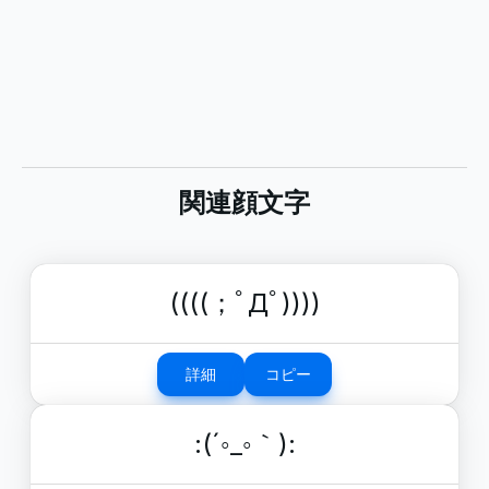
関連顔文字
((((；ﾟДﾟ))))
詳細
コピー
:(´◦_◦｀):