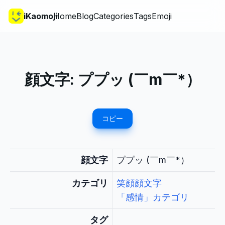
iKaomoji
Home
Blog
Categories
Tags
Emoji
顔文字:
ププッ (￣m￣*）
コピー
顔文字
ププッ (￣m￣*）
カテゴリ
笑顔顔文字
「感情」カテゴリ
タグ