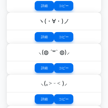
詳細
コピー
ヽ(・∀・)ノ
詳細
コピー
⸜(◍ ´꒳` ◍)⸝
詳細
コピー
⸜(｡˃ ᵕ ˂ )⸝
詳細
コピー