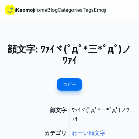
iKaomoji
Home
Blog
Categories
Tags
Emoji
顔文字:
ﾜｧｲヾ(ﾟдﾟ*三*ﾟдﾟ)ノ
ﾜｧｲ
コピー
顔文字
ﾜｧｲヾ(ﾟдﾟ*三*ﾟдﾟ)ノﾜ
ｧｲ
カテゴリ
わーい顔文字