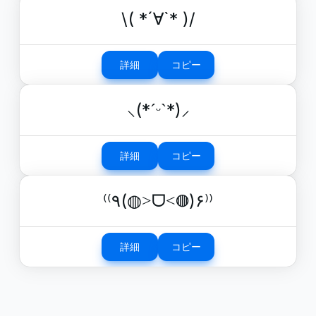
\( *´∀`* )/
詳細
コピー
⸜(*ˊᵕˋ*)⸝
詳細
コピー
⁽⁽٩(◍˃ᗜ˂◍)۶⁾⁾
詳細
コピー