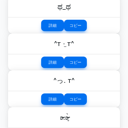
ಥ_ಥ
詳細
コピー
^т ·̫ т^
詳細
コピー
^っ. т^
詳細
コピー
ʚ̴̶̷.ʚ̴̶̷̥̀