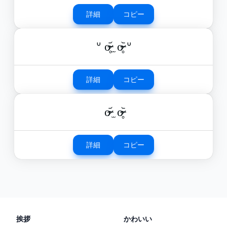
詳細
コピー
ᐡ o̴̶̷̥᷄ ̫ o̴̶̷̥᷅ ᐡ
詳細
コピー
o̴̶̷᷄ ̫ o̴̶̷̥᷅
詳細
コピー
挨拶
かわいい