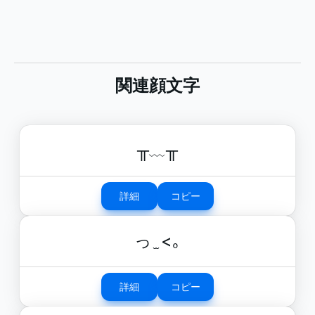
関連顔文字
╥﹏╥
詳細
コピー
っ ̫ <｡
詳細
コピー