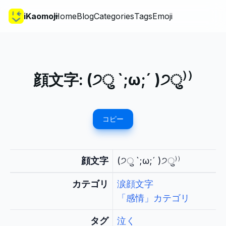
iKaomoji
Home
Blog
Categories
Tags
Emoji
顔文字:
(੭ु `;ω;´ )੭ु⁾⁾
コピー
顔文字
(੭ु `;ω;´ )੭ु⁾⁾
カテゴリ
涙顔文字
「感情」カテゴリ
タグ
泣く