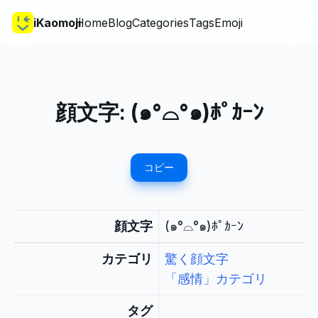
iKaomoji
Home
Blog
Categories
Tags
Emoji
顔文字:
(๑°⌓°๑)ﾎﾟｶｰﾝ
コピー
顔文字
(๑°⌓°๑)ﾎﾟｶｰﾝ
カテゴリ
驚く顔文字
「感情」カテゴリ
タグ