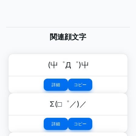
関連顔文字
(屮゜Д゜)屮
詳細
コピー
Σ(□゜／)／
詳細
コピー