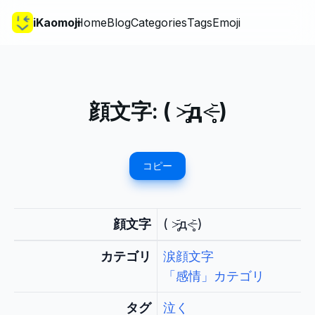
iKaomoji
Home
Blog
Categories
Tags
Emoji
顔文字:
( >̶̥̥̥᷄д<̶̥̥̥᷅ )
コピー
顔文字
( >̶̥̥̥᷄д<̶̥̥̥᷅ )
カテゴリ
涙顔文字
「感情」カテゴリ
タグ
泣く