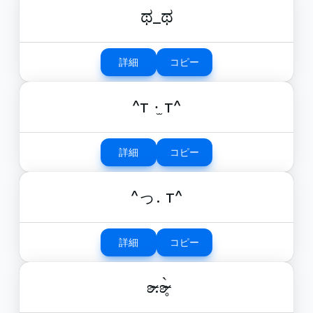
ಥ_ಥ
詳細
コピー
^т ·̫ т^
詳細
コピー
^っ. т^
詳細
コピー
ʚ̴̶̷.ʚ̴̶̷̥̀