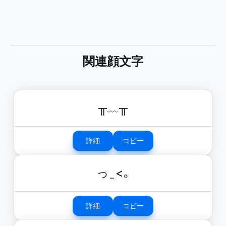
関連顔文字
╥﹏╥
詳細
コピー
っ ̫ <｡
詳細
コピー