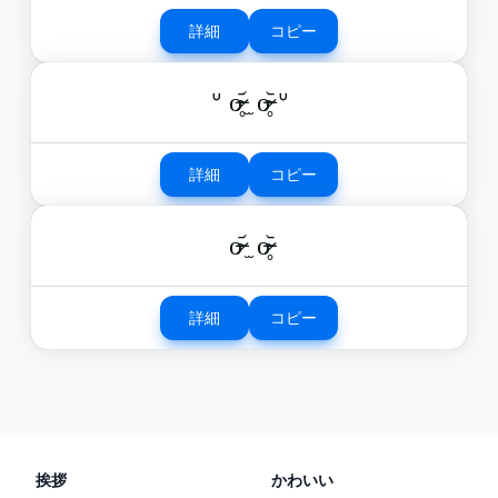
詳細
コピー
ᐡ o̴̶̷̥᷄ ̫ o̴̶̷̥᷅ ᐡ
詳細
コピー
o̴̶̷᷄ ̫ o̴̶̷̥᷅
詳細
コピー
挨拶
かわいい