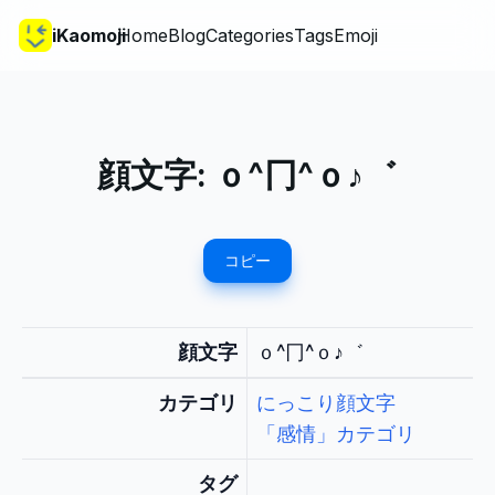
iKaomoji
Home
Blog
Categories
Tags
Emoji
顔文字:
ｏ^冂^ｏ♪゛
コピー
顔文字
ｏ^冂^ｏ♪゛
カテゴリ
にっこり顔文字
「感情」カテゴリ
タグ