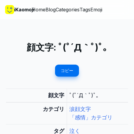
iKaomoji
Home
Blog
Categories
Tags
Emoji
顔文字:
ﾟ(ﾟ´Д｀ﾟ)ﾟ｡
コピー
顔文字
ﾟ(ﾟ´Д｀ﾟ)ﾟ｡
カテゴリ
涙顔文字
「感情」カテゴリ
タグ
泣く