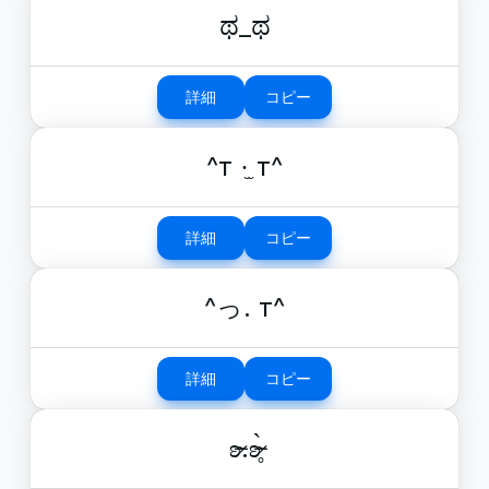
ಥ_ಥ
詳細
コピー
^т ·̫ т^
詳細
コピー
^っ. т^
詳細
コピー
ʚ̴̶̷.ʚ̴̶̷̥̀