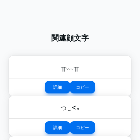
関連顔文字
╥﹏╥
詳細
コピー
っ ̫ <｡
詳細
コピー