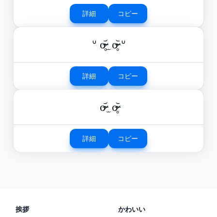
詳細
コピー
ᐡ o̴̶̷̥᷄ ̫ o̴̶̷̥᷅ ᐡ
詳細
コピー
o̴̶̷᷄ ̫ o̴̶̷̥᷅
詳細
コピー
挨拶
かわいい