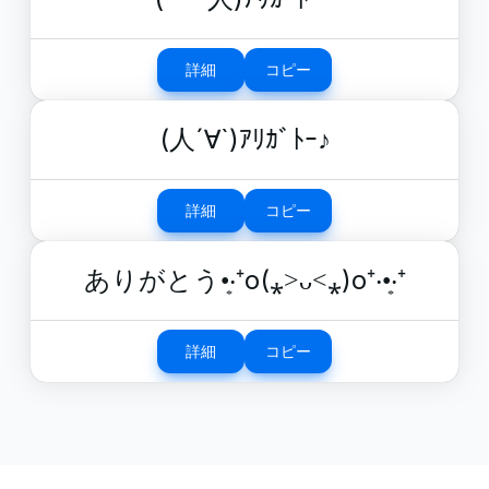
詳細
コピー
(人´∀`)ｱﾘｶﾞﾄｰ♪
詳細
コピー
ありがとう•͙‧⁺o(⁎˃ᴗ˂⁎)o⁺‧•͙‧⁺
詳細
コピー