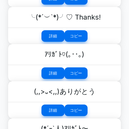
╰(*´︶`*)╯♡ Thanks!
詳細
コピー
ｱﾘｶﾞﾄ♡(｡･･｡)
詳細
コピー
(,,>᎑<,,)ありがとう
詳細
コピー
(*´ｰ`人)ｱﾘｶﾞﾄ〜