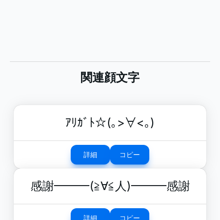
関連顔文字
ｱﾘｶﾞﾄ☆(｡>∀<｡)
詳細
コピー
感謝━━━(≧∀≦人)━━━感謝
詳細
コピー