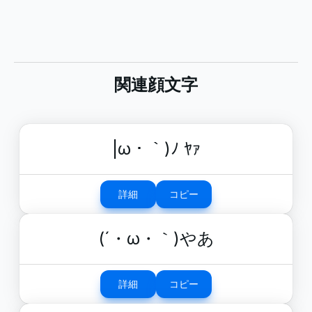
関連顔文字
|ω・｀)ﾉ ﾔｧ
詳細
コピー
(´・ω・｀)やあ
詳細
コピー