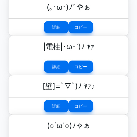
(｡･ω･)ﾉﾞやぁ
詳細
コピー
|電柱|･ω･`)ﾉ ﾔｧ
詳細
コピー
[壁]=ﾟ▽ﾟ)ﾉ ﾔｧ♪
詳細
コピー
(○´ω`○)ﾉゃぁ