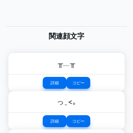
関連顔文字
╥﹏╥
詳細
コピー
っ ̫ <｡
詳細
コピー