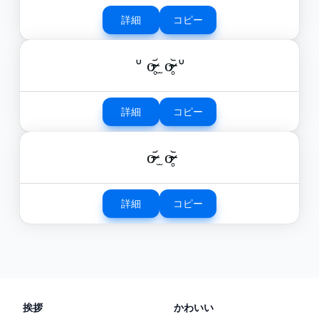
詳細
コピー
ᐡ o̴̶̷̥᷄ ̫ o̴̶̷̥᷅ ᐡ
詳細
コピー
o̴̶̷᷄ ̫ o̴̶̷̥᷅
詳細
コピー
挨拶
かわいい