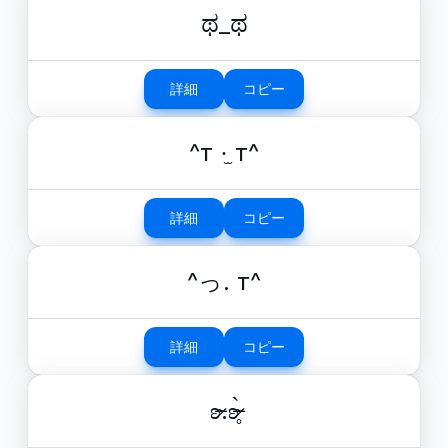
ಥ_ಥ
詳細
コピー
^т ·̫ т^
詳細
コピー
^っ. т^
詳細
コピー
ʚ̴̶̷.ʚ̴̶̷̥̀