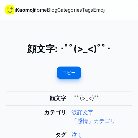
iKaomoji
Home
Blog
Categories
Tags
Emoji
顔文字:
･ﾟﾟ(>_<)ﾟﾟ･
コピー
顔文字
･ﾟﾟ(>_<)ﾟﾟ･
カテゴリ
涙顔文字
「感情」カテゴリ
タグ
泣く