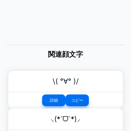
関連顔文字
\( °∀° )/
詳細
コピー
⸜(*ˊᗜˋ*)⸝