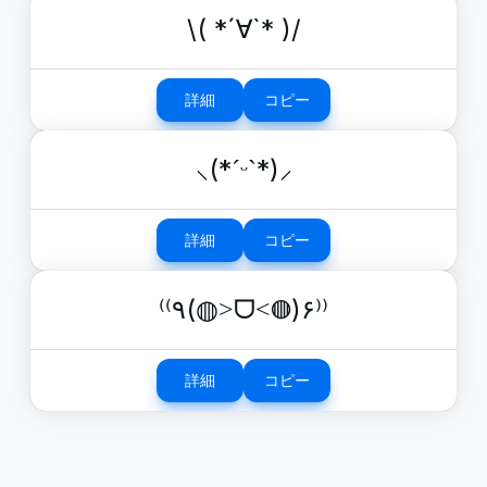
\( *´∀`* )/
詳細
コピー
⸜(*ˊᵕˋ*)⸝
詳細
コピー
⁽⁽٩(◍˃ᗜ˂◍)۶⁾⁾
詳細
コピー