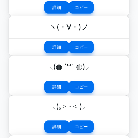
詳細
コピー
ヽ(・∀・)ノ
詳細
コピー
⸜(◍ ´꒳` ◍)⸝
詳細
コピー
⸜(｡˃ ᵕ ˂ )⸝
詳細
コピー