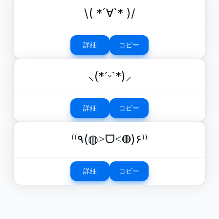
\( *´∀`* )/
詳細
コピー
⸜(*ˊᵕˋ*)⸝
詳細
コピー
⁽⁽٩(◍˃ᗜ˂◍)۶⁾⁾
詳細
コピー