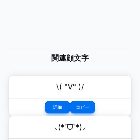
関連顔文字
\( °∀° )/
詳細
コピー
⸜(*ˊᗜˋ*)⸝