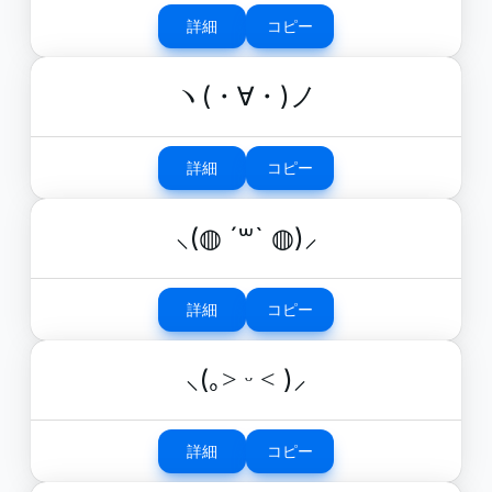
詳細
コピー
ヽ(・∀・)ノ
詳細
コピー
⸜(◍ ´꒳` ◍)⸝
詳細
コピー
⸜(｡˃ ᵕ ˂ )⸝
詳細
コピー