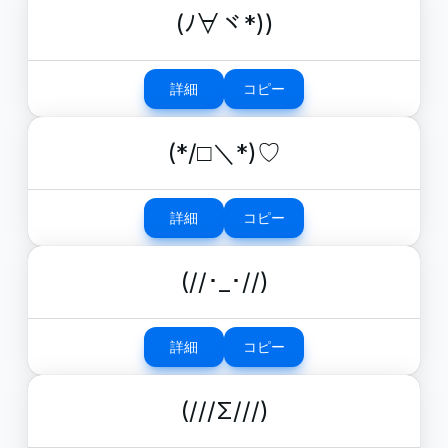
(ﾉ∀ヾ*))
詳細
コピー
(*/□＼*)♡
詳細
コピー
(//･_･//)
詳細
コピー
(///Σ///)