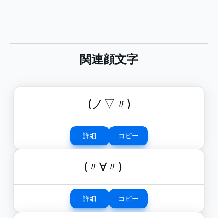
関連顔文字
(ノ▽〃)
詳細
コピー
(〃∀〃)ゞ
詳細
コピー