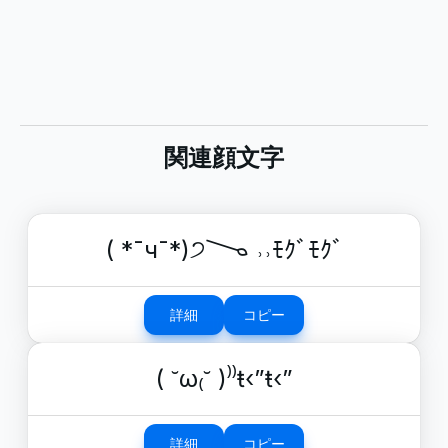
関連顔文字
( *¯ч¯*)੭𐃆 ˒˒ﾓｸﾞﾓｸﾞ
詳細
コピー
( ˘ω₍˘ )⁾⁾ŧ‹”ŧ‹”
詳細
コピー