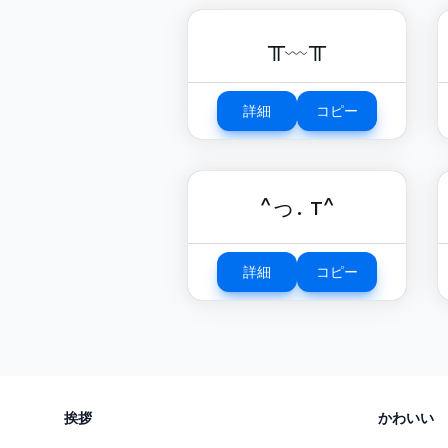
╥﹏╥
詳細
コピー
^っ. т^
詳細
コピー
挨拶
かわいい