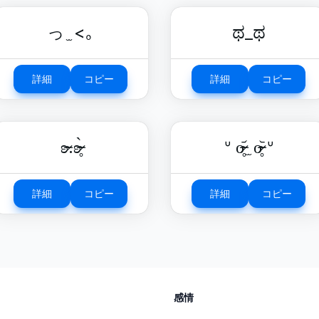
っ ̫ <｡
ಥ_ಥ
詳細
コピー
詳細
コピー
ʚ̴̶̷.ʚ̴̶̷̥̀
ᐡ o̴̶̷̥᷄ ̫ o̴̶̷̥᷅ ᐡ
詳細
コピー
詳細
コピー
感情