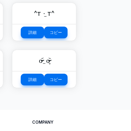
^т ·̫ т^
詳細
コピー
o̴̶̷᷄ ̫ o̴̶̷̥᷅
詳細
コピー
COMPANY