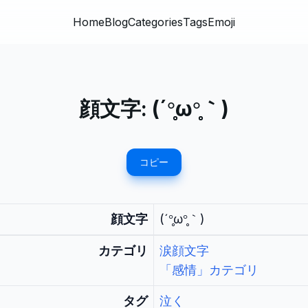
Home
Blog
Categories
Tags
Emoji
顔文字:
(´°̥̥ω°̥̥｀)
コピー
顔文字
(´°̥̥ω°̥̥｀)
カテゴリ
涙顔文字
「感情」カテゴリ
タグ
泣く