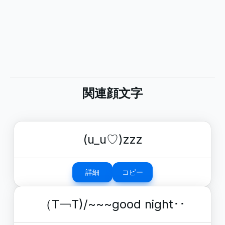
関連顔文字
(u_u♡)zzz
詳細
コピー
（T￢T)/~~~good night･･