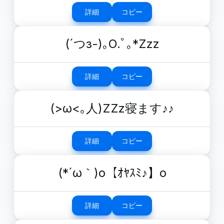
詳細
コピー
(´つз-)｡O.ﾟ｡*Zzz
詳細
コピー
(>ω<｡人)ZZz寝ます♪♪
詳細
コピー
(*´ω｀)o【ｵﾔｽﾐ♪】o
詳細
コピー