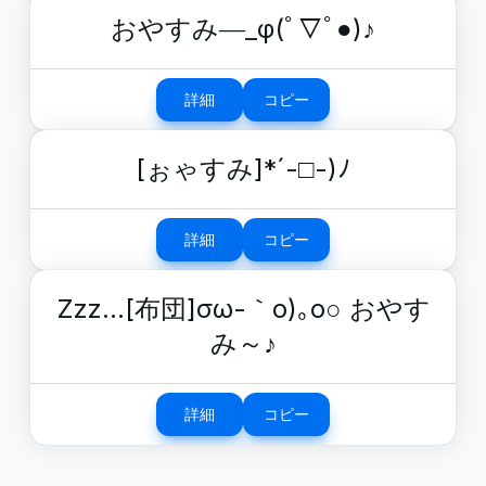
おやすみ―_φ(ﾟ▽ﾟ●)♪
詳細
コピー
[ぉゃすみ]*´-□-)ﾉ
詳細
コピー
Zzz…[布団]σω-｀o)｡o○ おやす
み～♪
詳細
コピー