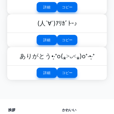
詳細
コピー
(人´∀`)ｱﾘｶﾞﾄｰ♪
詳細
コピー
ありがとう•͙‧⁺o(⁎˃ᴗ˂⁎)o⁺‧•͙‧⁺
詳細
コピー
挨拶
かわいい