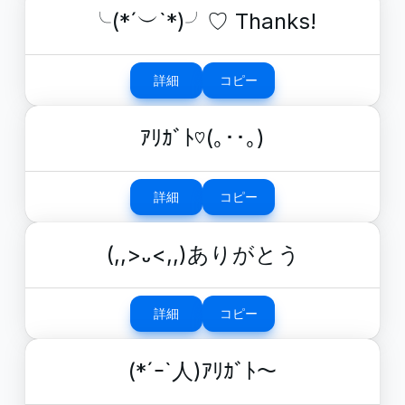
╰(*´︶`*)╯♡ Thanks!
詳細
コピー
ｱﾘｶﾞﾄ♡(｡･･｡)
詳細
コピー
(,,>᎑<,,)ありがとう
詳細
コピー
(*´ｰ`人)ｱﾘｶﾞﾄ〜