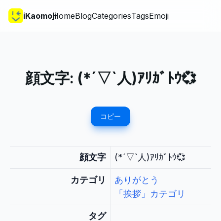
iKaomoji
Home
Blog
Categories
Tags
Emoji
顔文字:
(*´▽`人)ｱﾘｶﾞﾄｳ💞
コピー
顔文字
(*´▽`人)ｱﾘｶﾞﾄｳ💞
カテゴリ
ありがとう
「挨拶」カテゴリ
タグ