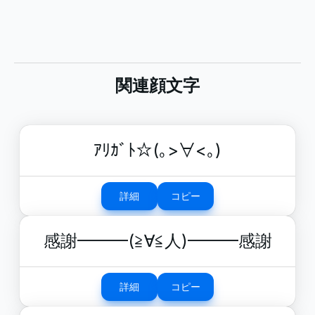
関連顔文字
ｱﾘｶﾞﾄ☆(｡>∀<｡)
詳細
コピー
感謝━━━(≧∀≦人)━━━感謝
詳細
コピー