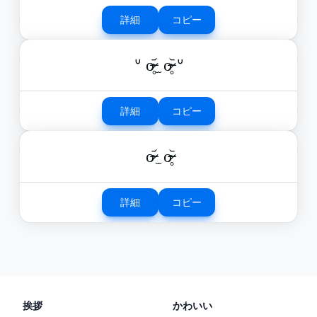
詳細
コピー
ᐡ o̴̶̷̥᷄ ̫ o̴̶̷̥᷅ ᐡ
詳細
コピー
o̴̶̷᷄ ̫ o̴̶̷̥᷅
詳細
コピー
挨拶
かわいい