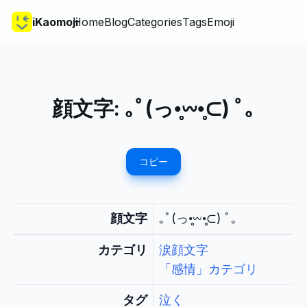
iKaomoji
Home
Blog
Categories
Tags
Emoji
顔文字:
｡ﾟ(っ•̥̥̥𖥦•̥̥̥⊂) ﾟ｡
コピー
顔文字
｡ﾟ(っ•̥̥̥𖥦•̥̥̥⊂) ﾟ｡
カテゴリ
涙顔文字
「感情」カテゴリ
タグ
泣く