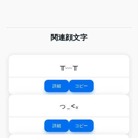
関連顔文字
╥﹏╥
詳細
コピー
っ ̫ <｡
詳細
コピー