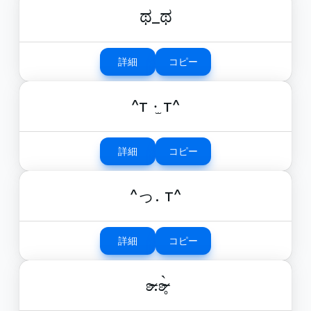
ಥ_ಥ
詳細
コピー
^т ·̫ т^
詳細
コピー
^っ. т^
詳細
コピー
ʚ̴̶̷.ʚ̴̶̷̥̀