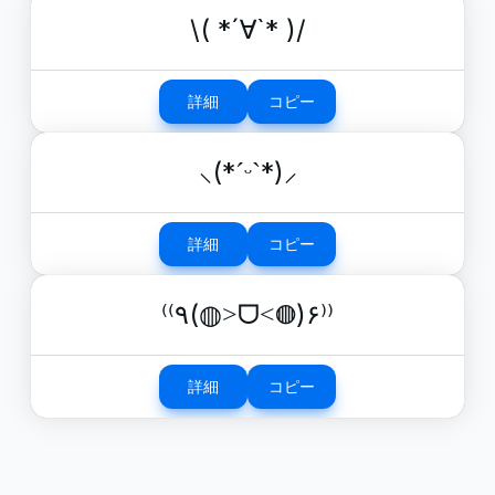
\( *´∀`* )/
詳細
コピー
⸜(*ˊᵕˋ*)⸝
詳細
コピー
⁽⁽٩(◍˃ᗜ˂◍)۶⁾⁾
詳細
コピー