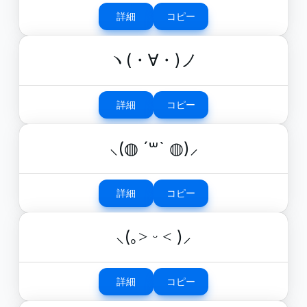
詳細
コピー
ヽ(・∀・)ノ
詳細
コピー
⸜(◍ ´꒳` ◍)⸝
詳細
コピー
⸜(｡˃ ᵕ ˂ )⸝
詳細
コピー