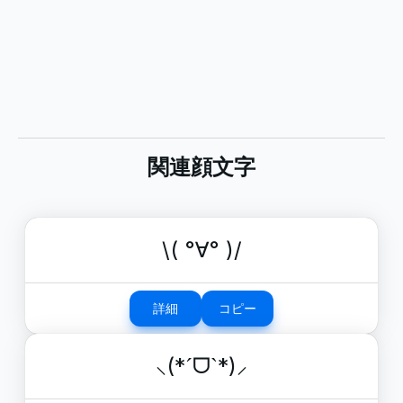
関連顔文字
\( °∀° )/
詳細
コピー
⸜(*ˊᗜˋ*)⸝