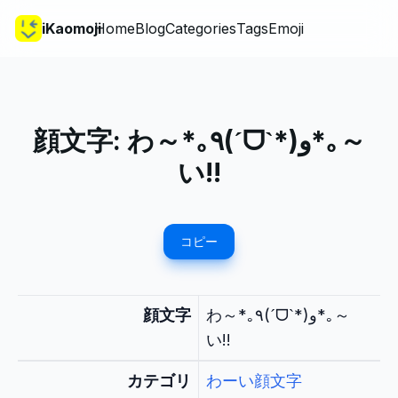
iKaomoji
Home
Blog
Categories
Tags
Emoji
顔文字:
わ～*｡٩(ˊᗜˋ*)و*｡～
い!!
コピー
顔文字
わ～*｡٩(ˊᗜˋ*)و*｡～
い!!
カテゴリ
わーい顔文字