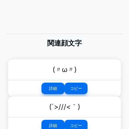
関連顔文字
(〃ω〃)
詳細
コピー
(´>///<｀)
詳細
コピー