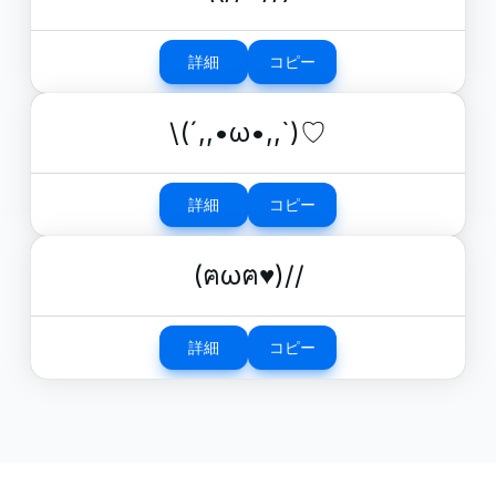
詳細
コピー
\(´,,•ω•,,`)♡
詳細
コピー
(ฅωฅ♥)//
詳細
コピー