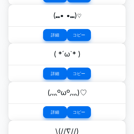
(⑉• •⑉)♡
詳細
コピー
( *´ω`* )
詳細
コピー
(灬ºωº灬)♡
詳細
コピー
\(//∇//)