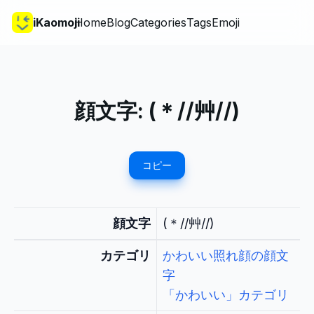
iKaomoji
Home
Blog
Categories
Tags
Emoji
顔文字:
(＊//艸//)
コピー
顔文字
(＊//艸//)
カテゴリ
かわいい照れ顔の顔文
字
「かわいい」カテゴリ