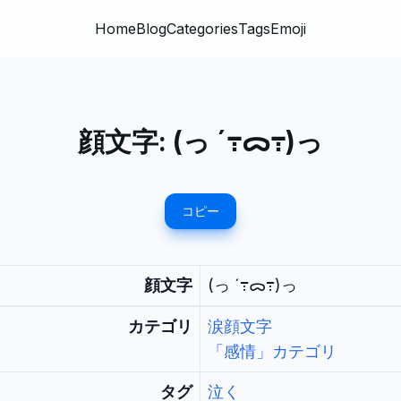
Home
Blog
Categories
Tags
Emoji
顔文字:
(っ ´߹ᯅ߹)っ
コピー
顔文字
(っ ´߹ᯅ߹)っ
カテゴリ
涙顔文字
「感情」カテゴリ
タグ
泣く