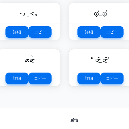
っ ̫ <｡
ಥ_ಥ
詳細
コピー
詳細
コピー
ʚ̴̶̷.ʚ̴̶̷̥̀
ᐡ o̴̶̷̥᷄ ̫ o̴̶̷̥᷅ ᐡ
詳細
コピー
詳細
コピー
感情