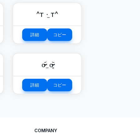
^т ·̫ т^
詳細
コピー
o̴̶̷᷄ ̫ o̴̶̷̥᷅
詳細
コピー
COMPANY