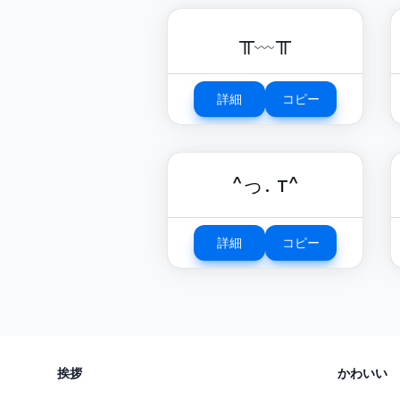
╥﹏╥
詳細
コピー
^っ. т^
詳細
コピー
挨拶
かわいい