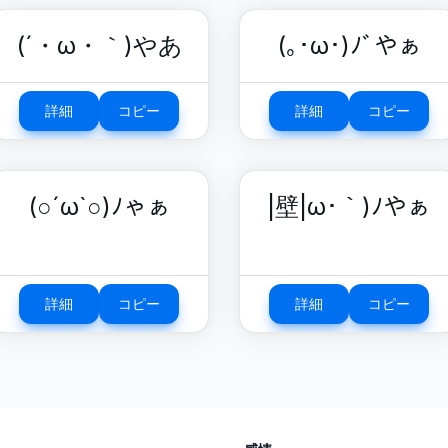
(´・ω・｀)やあ
(｡･ω･)ﾉﾞやぁ
詳細
コピー
詳細
コピー
(○´ω`○)ﾉゃぁ
|壁|ω･｀)ﾉやぁ
詳細
コピー
詳細
コピー