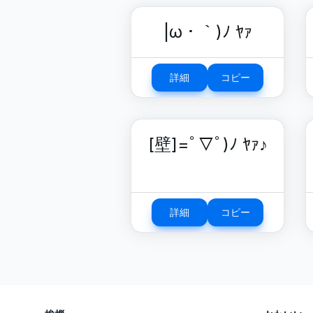
|ω・｀)ﾉ ﾔｧ
詳細
コピー
[壁]=ﾟ▽ﾟ)ﾉ ﾔｧ♪
詳細
コピー