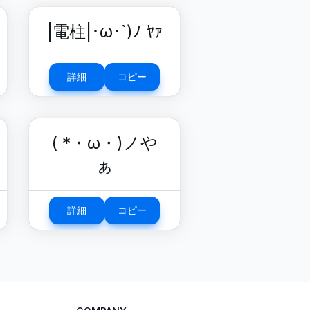
|電柱|･ω･`)ﾉ ﾔｧ
詳細
コピー
( *・ω・)ノや
ぁ
詳細
コピー