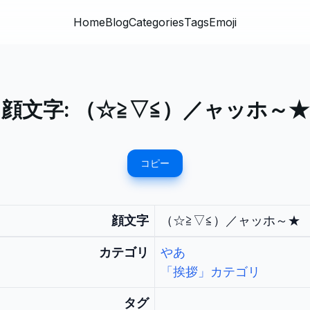
Home
Blog
Categories
Tags
Emoji
顔文字:
（☆≧▽≦）／ャッホ～★
コピー
顔文字
（☆≧▽≦）／ャッホ～★
カテゴリ
やあ
「挨拶」カテゴリ
タグ