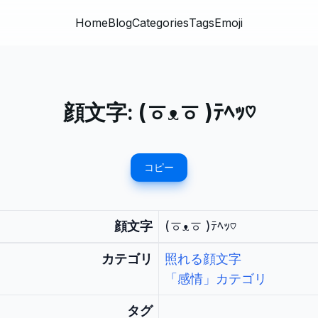
Home
Blog
Categories
Tags
Emoji
顔文字:
(ㆆᴥㆆ )ﾃﾍｯ♡
コピー
顔文字
(ㆆᴥㆆ )ﾃﾍｯ♡
カテゴリ
照れる顔文字
「感情」カテゴリ
タグ