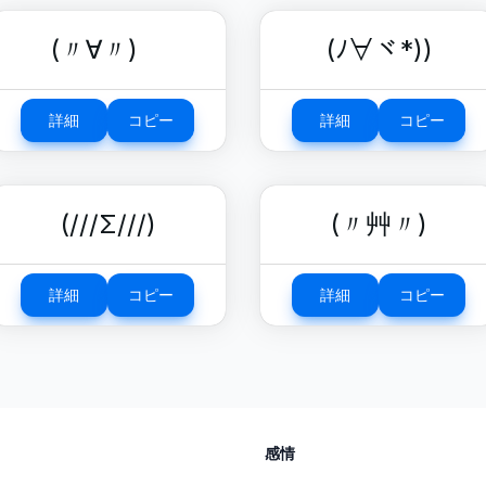
(〃∀〃)ゞ
(ﾉ∀ヾ*))
詳細
コピー
詳細
コピー
(///Σ///)
(〃艸〃)
詳細
コピー
詳細
コピー
感情