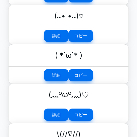
(⑉• •⑉)♡
詳細
コピー
( *´ω`* )
詳細
コピー
(灬ºωº灬)♡
詳細
コピー
\(//∇//)