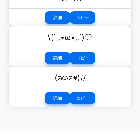
詳細
コピー
\(´,,•ω•,,`)♡
詳細
コピー
(ฅωฅ♥)//
詳細
コピー