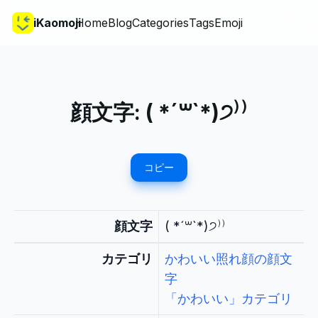
iKaomoji
Home
Blog
Categories
Tags
Emoji
顔文字:
( *´꒳`*)੭⁾⁾
コピー
顔文字
( *´꒳`*)੭⁾⁾
カテゴリ
かわいい照れ顔の顔文
字
「かわいい」カテゴリ