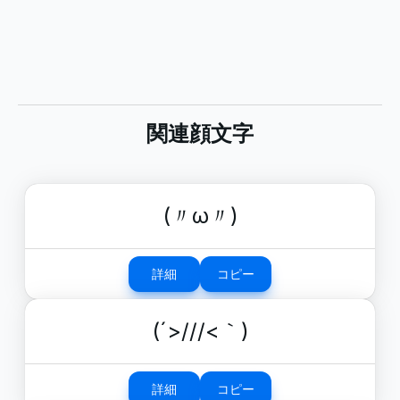
関連顔文字
(〃ω〃)
詳細
コピー
(´>///<｀)
詳細
コピー