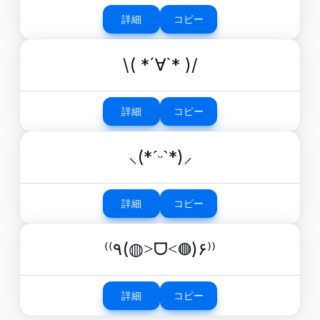
詳細
コピー
\( *´∀`* )/
詳細
コピー
⸜(*ˊᵕˋ*)⸝
詳細
コピー
⁽⁽٩(◍˃ᗜ˂◍)۶⁾⁾
詳細
コピー