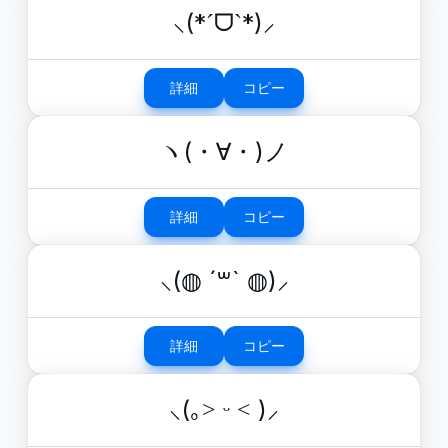
⸜(*ˊᗜˋ*)⸝
詳細
コピー
ヽ(・∀・)ノ
詳細
コピー
⸜(◍ ´꒳` ◍)⸝
詳細
コピー
⸜(｡˃ ᵕ ˂ )⸝