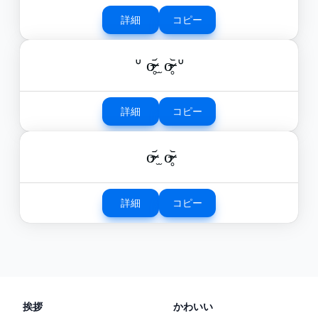
詳細
コピー
ᐡ o̴̶̷̥᷄ ̫ o̴̶̷̥᷅ ᐡ
詳細
コピー
o̴̶̷᷄ ̫ o̴̶̷̥᷅
詳細
コピー
挨拶
かわいい