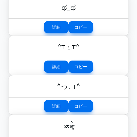
ಥ_ಥ
詳細
コピー
^т ·̫ т^
詳細
コピー
^っ. т^
詳細
コピー
ʚ̴̶̷.ʚ̴̶̷̥̀