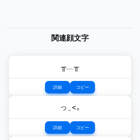
関連顔文字
╥﹏╥
詳細
コピー
っ ̫ <｡
詳細
コピー