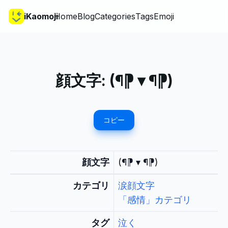
iKaomoji
Home
Blog
Categories
Tags
Emoji
顔文字:
(¶⁋ ▾ ¶⁋)
コピー
顔文字
(¶⁋ ▾ ¶⁋)
カテゴリ
涙顔文字
「感情」カテゴリ
タグ
泣く