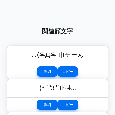
関連顔文字
…(유Д유〣)チーん
詳細
コピー
(* ´³З³`)ﾄﾎﾎ…
詳細
コピー