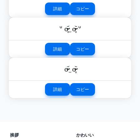
詳細
コピー
ᐡ o̴̶̷̥᷄ ̫ o̴̶̷̥᷅ ᐡ
詳細
コピー
o̴̶̷᷄ ̫ o̴̶̷̥᷅
詳細
コピー
挨拶
かわいい