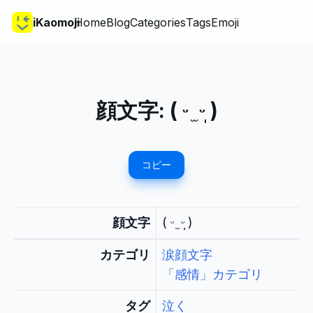
iKaomoji
Home
Blog
Categories
Tags
Emoji
顔文字:
( ᵕ ̫ ᵕ̩̩ )
コピー
顔文字
( ᵕ ̫ ᵕ̩̩ )
カテゴリ
涙顔文字
「感情」カテゴリ
タグ
泣く