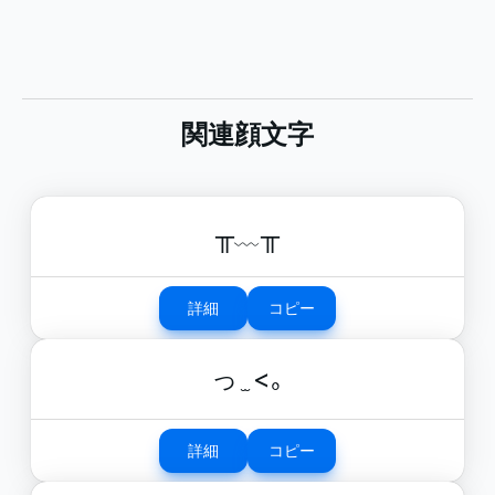
関連顔文字
╥﹏╥
詳細
コピー
っ ̫ <｡
詳細
コピー