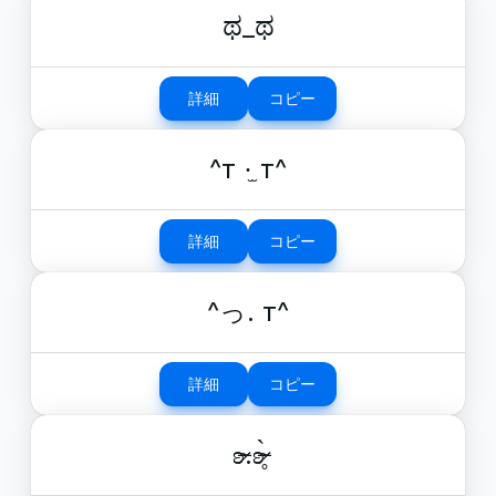
ಥ_ಥ
詳細
コピー
^т ·̫ т^
詳細
コピー
^っ. т^
詳細
コピー
ʚ̴̶̷.ʚ̴̶̷̥̀