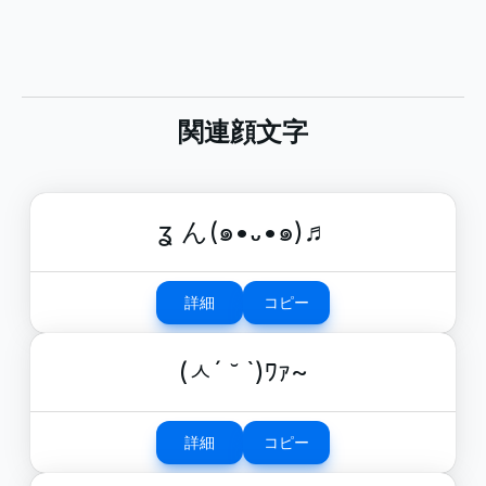
関連顔文字
ʓ ん(๑•᎑•๑)♬
詳細
コピー
(ㅅ´ ˘ `)ﾜｧ~
詳細
コピー