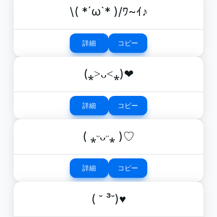
\( *´ω`* )/ﾜ~ｲ♪
詳細
コピー
(⁎˃ᴗ˂⁎)❤︎
詳細
コピー
( ⁎ᵕᴗᵕ⁎ )♡
詳細
コピー
( ˘ ³˘)♥