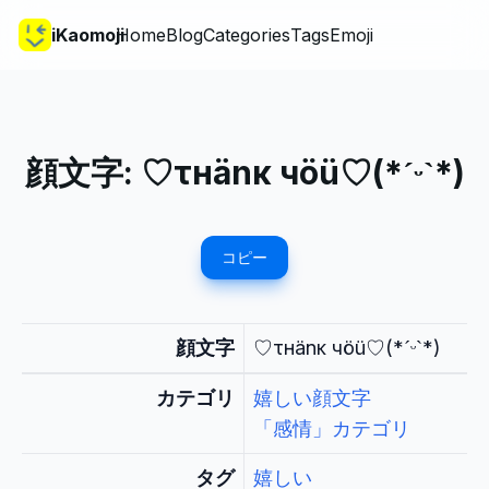
iKaomoji
Home
Blog
Categories
Tags
Emoji
顔文字:
♡τнänκ чöü♡(*ˊᵕˋ*)
コピー
顔文字
♡τнänκ чöü♡(*ˊᵕˋ*)
カテゴリ
嬉しい顔文字
「感情」カテゴリ
タグ
嬉しい