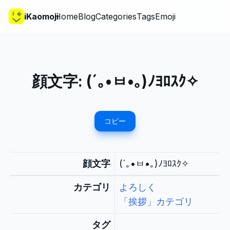
iKaomoji
Home
Blog
Categories
Tags
Emoji
顔文字:
(´｡•ㅂ•｡)ﾉﾖﾛｽｸ✧
コピー
顔文字
(´｡•ㅂ•｡)ﾉﾖﾛｽｸ✧
カテゴリ
よろしく
「挨拶」カテゴリ
タグ