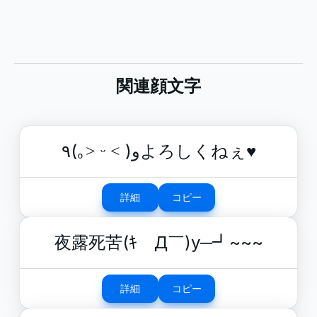
関連顔文字
٩(｡˃ ᵕ ˂ )وよろしくねぇ♥️
詳細
コピー
夜露死苦(ｷ￣Д￣)y─┛~~~
詳細
コピー