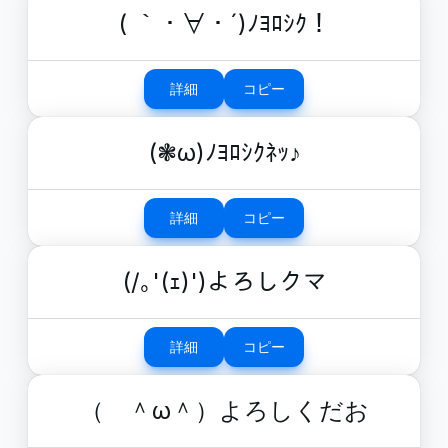
( ｀・∀・´)ﾉﾖﾛｼｸ！
詳細
コピー
(❃ӦωӦ)ﾉﾖﾛｼｸﾈｯ♪
詳細
コピー
(/｡'(ｪ)')よろしクマ
詳細
コピー
（ ＾ω＾）よろしくだお