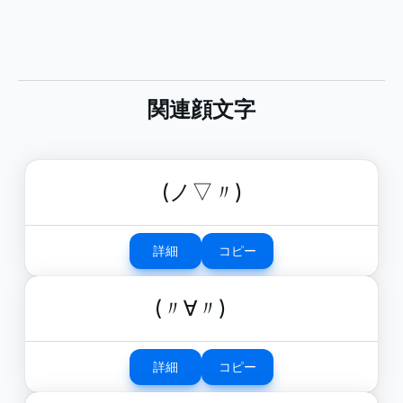
関連顔文字
(ノ▽〃)
詳細
コピー
(〃∀〃)ゞ
詳細
コピー