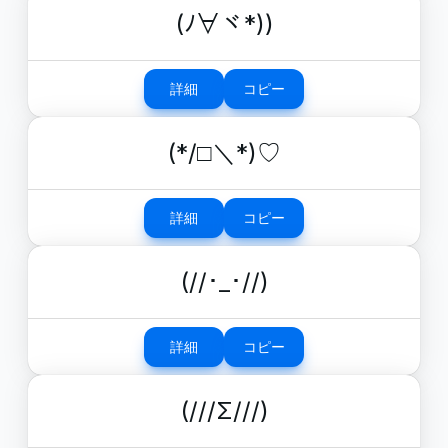
(ﾉ∀ヾ*))
詳細
コピー
(*/□＼*)♡
詳細
コピー
(//･_･//)
詳細
コピー
(///Σ///)