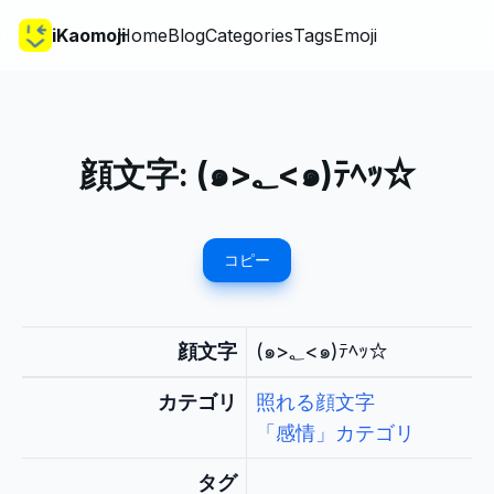
iKaomoji
Home
Blog
Categories
Tags
Emoji
顔文字:
(๑>؂<๑)ﾃﾍｯ☆
コピー
顔文字
(๑>؂<๑)ﾃﾍｯ☆
カテゴリ
照れる顔文字
「感情」カテゴリ
タグ