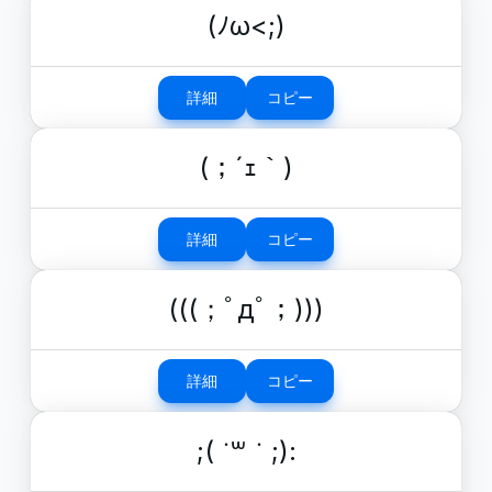
(ﾉω<;)
詳細
コピー
(；´ｪ｀)
詳細
コピー
(((；ﾟдﾟ；)))
詳細
コピー
;( ˙꒳ ˙ ;):