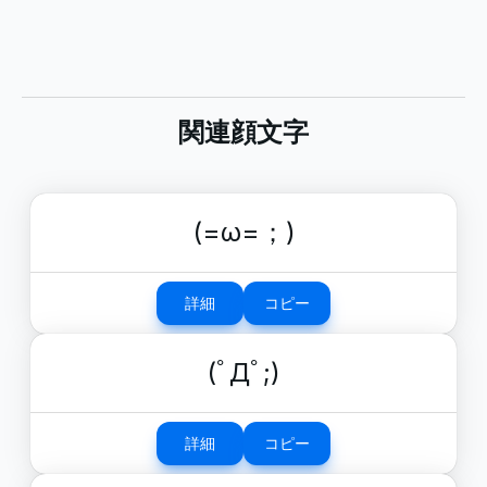
関連顔文字
(=ω=；)
詳細
コピー
(ﾟДﾟ;)
詳細
コピー