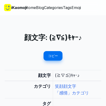
iKaomoji
Home
Blog
Categories
Tags
Emoji
顔文字:
(≧∇≦)ｷｬｰ♪
コピー
顔文字
(≧∇≦)ｷｬｰ♪
カテゴリ
笑顔顔文字
「感情」カテゴリ
タグ