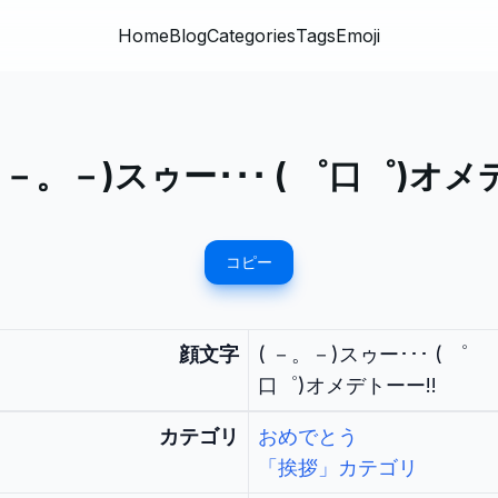
Home
Blog
Categories
Tags
Emoji
( －。－)スゥー･･･ ( ゜口゜)オメ
コピー
顔文字
( －。－)スゥー･･･ ( ゜
口゜)オメデトーー!!
カテゴリ
おめでとう
「挨拶」カテゴリ