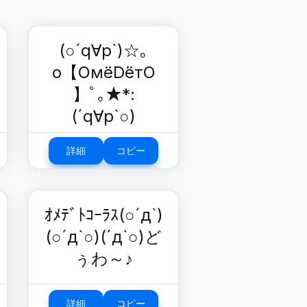
(○´q∀p`)☆｡
o【OмёDётO
】ﾟ｡★*:
(´q∀p`○)
詳細
コピー
ｵﾒﾃﾞﾄｺｰﾗｽ(○´д`)
(○´д`○)(´д`○)ど
ぅわ～♪
詳細
コピー