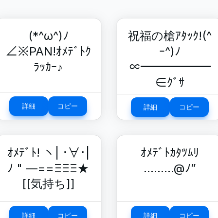
(*^ω^)ﾉ
祝福の槍ｱﾀｯｸ!(^
∠※PAN!ｵﾒﾃﾞﾄｸ
ｰ^)ﾉ
ﾗｯｶｰ♪
∝━━━━━━
∈ｸﾞｻ
詳細
コピー
詳細
コピー
ｵﾒﾃﾞﾄ! ヽ| ･∀･|
ｵﾒﾃﾞﾄｶﾀﾂﾑﾘ
ﾉ " —==ΞΞΞ★
………@ﾉ”
[[気持ち]]
詳細
コピー
詳細
コピー