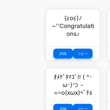
(≧o≦)ﾉ
~''Congratulati
ons♪
詳細
コピー
ｵﾒﾃﾞﾀﾏｺﾞ!! ( ^･
ω･)つ -
=≡ο(xωx)ﾍﾟﾁｮ
詳細
コピー