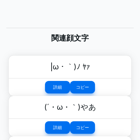
関連顔文字
|ω・｀)ﾉ ﾔｧ
詳細
コピー
(´・ω・｀)やあ
詳細
コピー