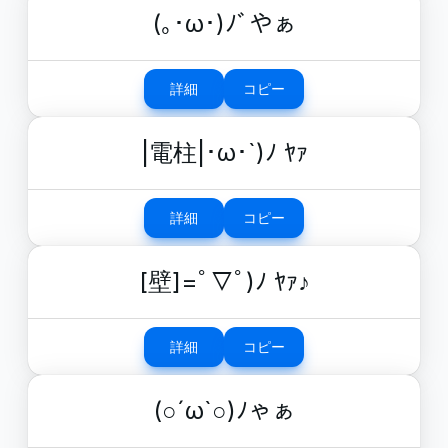
(｡･ω･)ﾉﾞやぁ
詳細
コピー
|電柱|･ω･`)ﾉ ﾔｧ
詳細
コピー
[壁]=ﾟ▽ﾟ)ﾉ ﾔｧ♪
詳細
コピー
(○´ω`○)ﾉゃぁ