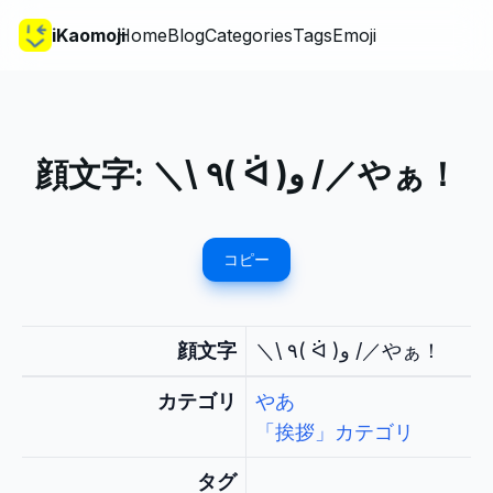
iKaomoji
Home
Blog
Categories
Tags
Emoji
顔文字:
＼\ ٩( ᐛ )و /／やぁ！
コピー
顔文字
＼\ ٩( ᐛ )و /／やぁ！
カテゴリ
やあ
「挨拶」カテゴリ
タグ