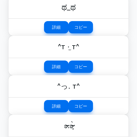
ಥ_ಥ
詳細
コピー
^т ·̫ т^
詳細
コピー
^っ. т^
詳細
コピー
ʚ̴̶̷.ʚ̴̶̷̥̀