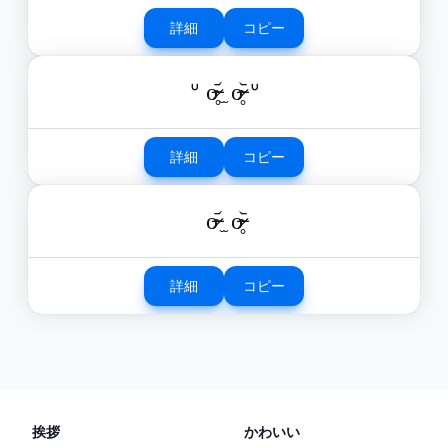
詳細
コピー
ᐡ o̴̶̷̥᷄ ̫ o̴̶̷̥᷅ ᐡ
詳細
コピー
o̴̶̷᷄ ̫ o̴̶̷̥᷅
詳細
コピー
挨拶
かわいい