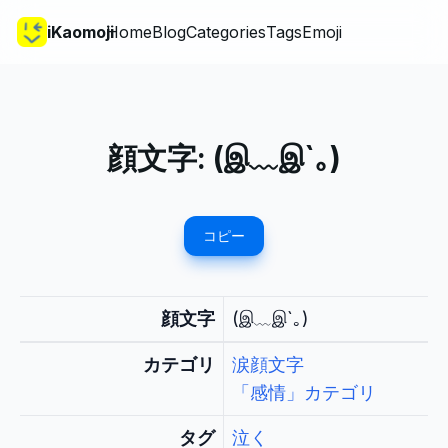
iKaomoji
Home
Blog
Categories
Tags
Emoji
顔文字:
(இ﹏இ`｡)
コピー
顔文字
(இ﹏இ`｡)
カテゴリ
涙顔文字
「感情」カテゴリ
タグ
泣く