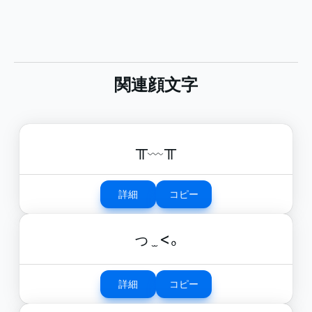
関連顔文字
╥﹏╥
詳細
コピー
っ ̫ <｡
詳細
コピー