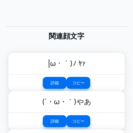
関連顔文字
|ω・｀)ﾉ ﾔｧ
詳細
コピー
(´・ω・｀)やあ
詳細
コピー