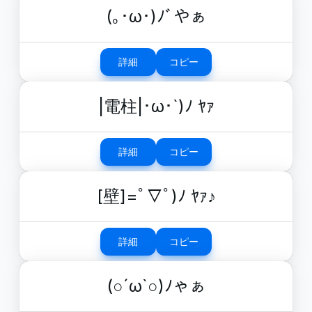
(｡･ω･)ﾉﾞやぁ
詳細
コピー
|電柱|･ω･`)ﾉ ﾔｧ
詳細
コピー
[壁]=ﾟ▽ﾟ)ﾉ ﾔｧ♪
詳細
コピー
(○´ω`○)ﾉゃぁ