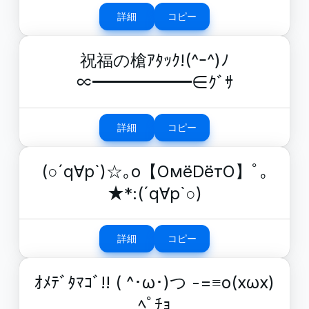
詳細
コピー
祝福の槍ｱﾀｯｸ!(^ｰ^)ﾉ
∝━━━━━━∈ｸﾞｻ
詳細
コピー
(○´q∀p`)☆｡o【OмёDётO】ﾟ｡
★*:(´q∀p`○)
詳細
コピー
ｵﾒﾃﾞﾀﾏｺﾞ!! ( ^･ω･)つ -=≡ο(xωx)
ﾍﾟﾁｮ