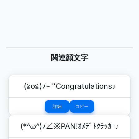
関連顔文字
(≧o≦)ﾉ~''Congratulations♪
詳細
コピー
(*^ω^)ﾉ∠※PAN!ｵﾒﾃﾞﾄｸﾗｯｶｰ♪