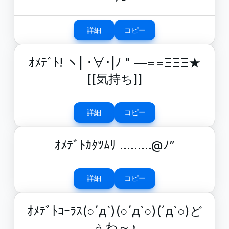
詳細
コピー
ｵﾒﾃﾞﾄ! ヽ| ･∀･|ﾉ " —==ΞΞΞ★
[[気持ち]]
詳細
コピー
ｵﾒﾃﾞﾄｶﾀﾂﾑﾘ ………@ﾉ”
詳細
コピー
ｵﾒﾃﾞﾄｺｰﾗｽ(○´д`)(○´д`○)(´д`○)ど
ぅわ～♪