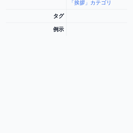
「挨拶」カテゴリ
タグ
例示