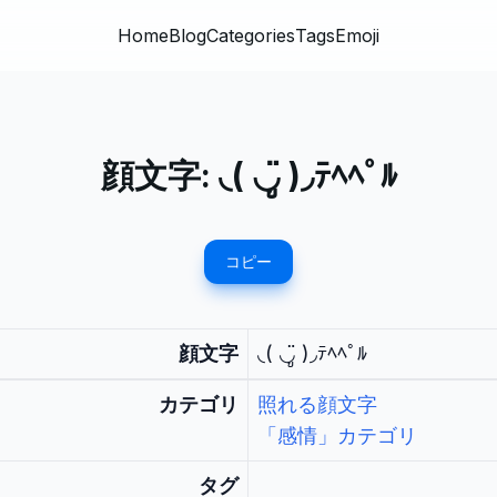
Home
Blog
Categories
Tags
Emoji
顔文字:
◟( ◡ູ̈ )◞ﾃﾍﾍﾟﾙ
コピー
顔文字
◟( ◡ູ̈ )◞ﾃﾍﾍﾟﾙ
カテゴリ
照れる顔文字
「感情」カテゴリ
タグ