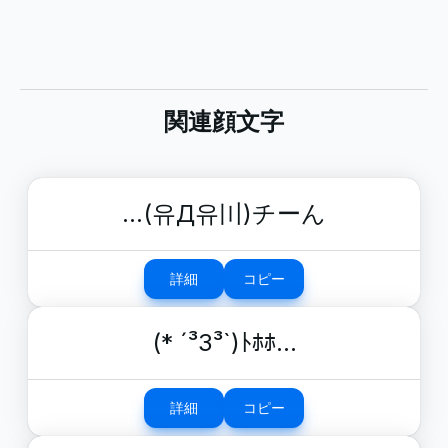
関連顔文字
…(유Д유〣)チーん
詳細
コピー
(* ´³З³`)ﾄﾎﾎ…
詳細
コピー