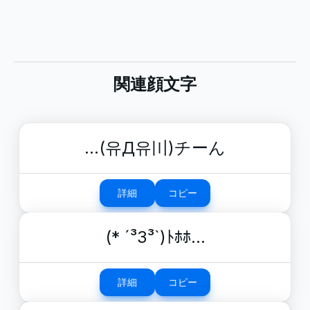
関連顔文字
…(유Д유〣)チーん
詳細
コピー
(* ´³З³`)ﾄﾎﾎ…
詳細
コピー